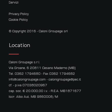
Servizi
Privacy Policy
Cookie Policy
© Copyright 2016 - Caloni Groupage srl
Location
Caloni Groupage s.r.l.
Via Groane, 6 20811 Cesano Maderno (MB)
Tel. 0362 1794680 - Fax 0362 1794682
info@calonigroupage.com
-
calonigroupage@pec.it
cf. - p.iva 07038020967
cap. soc. € 20.000,00 i.v. - R.E.A. MB1871677
Iscr. Albo Aut. MB 9860008/M