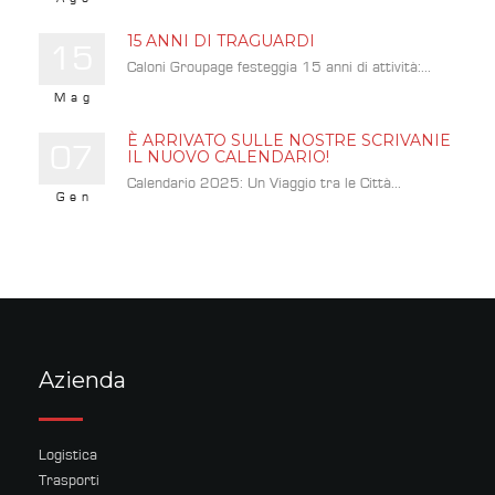
15 ANNI DI TRAGUARDI
15
Caloni Groupage festeggia 15 anni di attività:...
Mag
È ARRIVATO SULLE NOSTRE SCRIVANIE
07
IL NUOVO CALENDARIO!
Calendario 2025: Un Viaggio tra le Città...
Gen
Azienda
Logistica
Trasporti