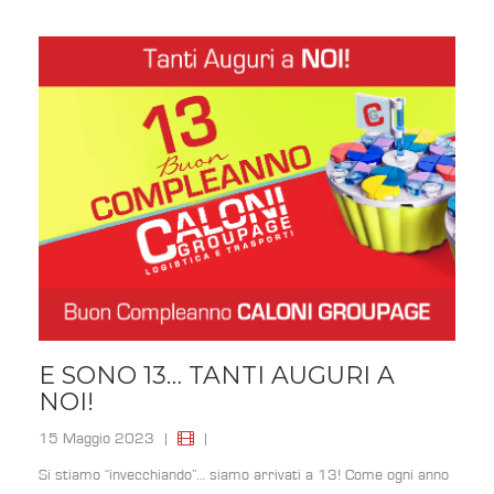
E SONO 13… TANTI AUGURI A
NOI!
15 Maggio 2023
|
|
Si stiamo “invecchiando”… siamo arrivati a 13! Come ogni anno