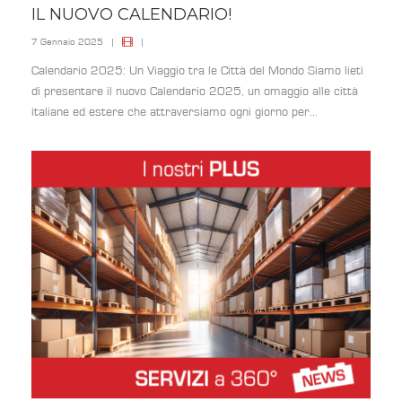
IL NUOVO CALENDARIO!
7 Gennaio 2025
|
|
Calendario 2025: Un Viaggio tra le Città del Mondo Siamo lieti
di presentare il nuovo Calendario 2025, un omaggio alle città
italiane ed estere che attraversiamo ogni giorno per...