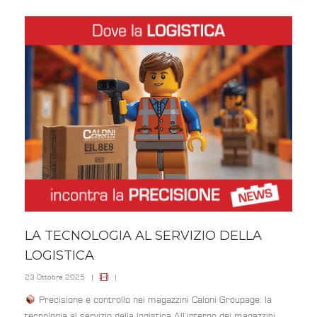
LA TECNOLOGIA AL SERVIZIO DELLA
LOGISTICA
23 Ottobre 2025
|
|
Precisione e controllo nei magazzini Caloni Groupage: la
tecnologia al servizio della logistica All’interno dei magazzini