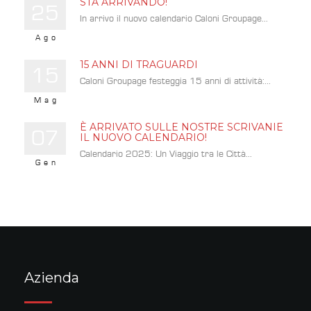
STA ARRIVANDO!
25
In arrivo il nuovo calendario Caloni Groupage...
Ago
15 ANNI DI TRAGUARDI
15
Caloni Groupage festeggia 15 anni di attività:...
Mag
È ARRIVATO SULLE NOSTRE SCRIVANIE
07
IL NUOVO CALENDARIO!
Calendario 2025: Un Viaggio tra le Città...
Gen
Azienda