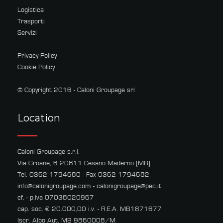
Logistica
Trasporti
Servizi
Privacy Policy
Cookie Policy
© Copyright 2016 - Caloni Groupage srl
Location
Caloni Groupage s.r.l.
Via Groane, 6 20811 Cesano Maderno (MB)
Tel. 0362 1794680 - Fax 0362 1794682
info@calonigroupage.com
-
calonigroupage@pec.it
cf. - p.iva 07038020967
cap. soc. € 20.000,00 i.v. - R.E.A. MB1871677
Iscr. Albo Aut. MB 9860008/M