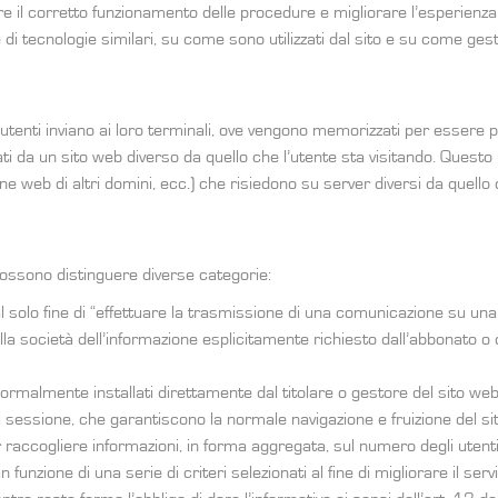
ire il corretto funzionamento delle procedure e migliorare l’esperienza d
i tecnologie similari, su come sono utilizzati dal sito e su come gesti
agli utenti inviano ai loro terminali, ove vengono memorizzati per essere po
tati da un sito web diverso da quello che l’utente sta visitando. Ques
e web di altri domini, ecc.) che risiedono su server diversi da quello de
i possono distinguere diverse categorie:
ati al solo fine di “effettuare la trasmissione di una comunicazione su u
la società dell’informazione esplicitamente richiesto dall’abbonato o da
normalmente installati direttamente dal titolare o gestore del sito web
 sessione, che garantiscono la normale navigazione e fruizione del sito
r raccogliere informazioni, in forma aggregata, sul numero degli utenti
funzione di una serie di criteri selezionati al fine di migliorare il servi