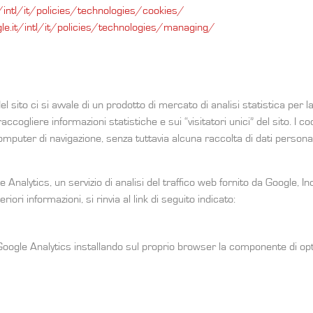
/intl/it/policies/technologies/cookies/
e.it/intl/it/policies/technologies/managing/
el sito ci si avvale di un prodotto di mercato di analisi statistica per l
raccogliere informazioni statistiche e sui “visitatori unici” del sito. I 
mputer di navigazione, senza tuttavia alcuna raccolta di dati personal
alytics, un servizio di analisi del traffico web fornito da Google, Inc. 
iori informazioni, si rinvia al link di seguito indicato:
 Google Analytics installando sul proprio browser la componente di opt-o