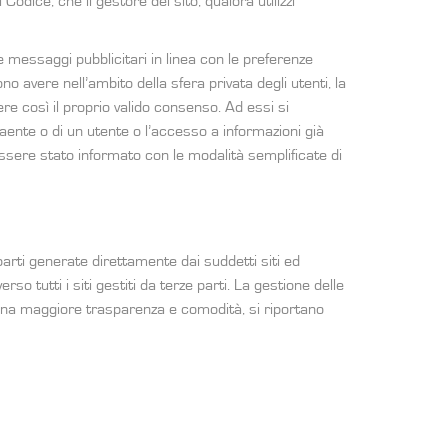
Codice, che il gestore del sito, qualora utilizzi
viare messaggi pubblicitari in linea con le preferenze
no avere nell’ambito della sfera privata degli utenti, la
e così il proprio valido consenso. Ad essi si
raente o di un utente o l’accesso a informazioni già
ssere stato informato con le modalità semplificate di
i parti generate direttamente dai suddetti siti ed
o tutti i siti gestiti da terze parti. La gestione delle
re una maggiore trasparenza e comodità, si riportano