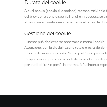
Durata dei cookie
Alcuni cookie (cookie di sessione) restano attivi solo 
del browser e sono disponibili anche in successive visi
alcuni casi è fissata una scadenza, in altri casi la dura
Gestione dei cookie
L’utente può decidere se accettare o meno i cookie ut
Attenzione: con la disabilitazione totale o parziale dei
La disabilitazione dei cookie “terze parti” non pregiudi
L’impostazione può essere definita in modo specifico pe
per quelli di “terze parti”. In internet è facilmente 