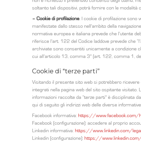
non è richiesto il preventivo consenso degli utenti, men
soltanto tali dispositivi, potrà fornire con le modalità 
– Cookie di profilazione
. I cookie di profilazione sono v
manifestate dallo stesso nell’ambito della navigazione i
normativa europea e italiana prevede che l’utente de
riferisce l’art. 122 del Codice laddove prevede che “l
archiviate sono consentiti unicamente a condizione c
cui all’articolo 13, comma 3” (art. 122, comma 1, del C
Cookie di “terze parti”
Visitando il presente sito web si potrebbero ricevere co
integrati nella pagina web del sito ospitante visitato. 
informazioni raccolte da “terze parti” è disciplinata d
qui di seguito gli indirizzi web delle diverse informativ
Facebook informativa:
https://www.facebook.com/h
Facebook (configurazione): accedere al proprio accoun
Linkedin informativa:
https://www.linkedin.com/legal
Linkedin (configurazione):
https://www.linkedin.com