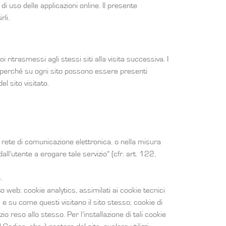
i uso delle applicazioni online. Il presente
rli.
i ritrasmessi agli stessi siti alla visita successiva. I
to perché su ogni sito possono essere presenti
l sito visitato.
na rete di comunicazione elettronica, o nella misura
ll’utente a erogare tale servizio” (cfr. art. 122,
.
 web; cookie analytics, assimilati ai cookie tecnici
 e su come questi visitano il sito stesso; cookie di
zio reso allo stesso. Per l’installazione di tali cookie