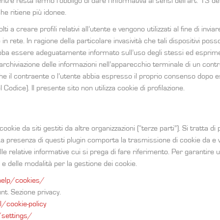
tre resta fermo l’obbligo di dare l’informativa ai sensi dell’art. 13 del 
che ritiene più idonee.
olti a creare profili relativi all’utente e vengono utilizzati al fine di in
n rete. In ragione della particolare invasività che tali dispositivi posso
bba essere adeguatamente informato sull’uso degli stessi ed esprimer
’archiviazione delle informazioni nell’apparecchio terminale di un cont
he il contraente o l’utente abbia espresso il proprio consenso dopo e
odice). Il presente sito non utilizza cookie di profilazione.
okie da siti gestiti da altre organizzazioni (“terze parti”). Si tratta d
La presenza di questi plugin comporta la trasmissione di cookie da e vers
alle relative informative cui si prega di fare riferimento. Per garanti
e e delle modalità per la gestione dei cookie.
elp/cookies/
t. Sezione privacy.
/cookie-policy
/settings/