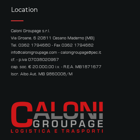
Location
Caloni Groupage s.r.l.
Via Groane, 6 20811 Cesano Maderno (MB)
Tel. 0362 1794680 - Fax 0362 1794682
info@calonigroupage.com
-
calonigroupage@pec.it
cf. - p.iva 07038020967
cap. soc. € 20.000,00 i.v. - R.E.A. MB1871677
Iscr. Albo Aut. MB 9860008/M