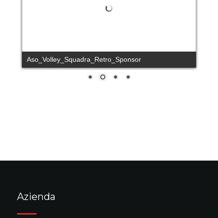
Aso_Volley_Squadra_Retro_Sponsor
Azienda