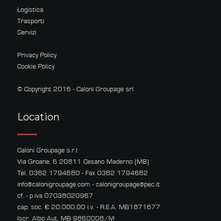
Logistica
Trasporti
Servizi
Privacy Policy
Cookie Policy
© Copyright 2016 - Caloni Groupage srl
Location
Caloni Groupage s.r.l.
Via Groane, 6 20811 Cesano Maderno (MB)
Tel. 0362 1794680 - Fax 0362 1794682
info@calonigroupage.com
-
calonigroupage@pec.it
cf. - p.iva 07038020967
cap. soc. € 20.000,00 i.v. - R.E.A. MB1871677
Iscr. Albo Aut. MB 9860008/M