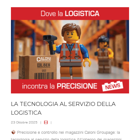
LA TECNOLOGIA AL SERVIZIO DELLA
LOGISTICA
23 Ottobre 2025
|
|
Precisione e controllo nei magazzini Caloni Groupage: la
tecnologia al servizio della logistica All’interno dei magazzini