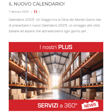
IL NUOVO CALENDARIO!
7 Gennaio 2025
|
|
Calendario 2025: Un Viaggio tra le Città del Mondo Siamo lieti
di presentare il nuovo Calendario 2025, un omaggio alle città
italiane ed estere che attraversiamo ogni giorno per...