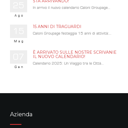
STA ARRIVANDO!
25
In arrivo il nuovo calendario Caloni Groupage...
Ago
15 ANNI DI TRAGUARDI
15
Caloni Groupage festeggia 15 anni di attività:...
Mag
È ARRIVATO SULLE NOSTRE SCRIVANIE
07
IL NUOVO CALENDARIO!
Calendario 2025: Un Viaggio tra le Città...
Gen
Azienda