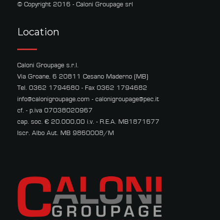
© Copyright 2016 - Caloni Groupage srl
Location
Caloni Groupage s.r.l.
Via Groane, 6 20811 Cesano Maderno (MB)
Tel. 0362 1794680 - Fax 0362 1794682
info@calonigroupage.com
-
calonigroupage@pec.it
cf. - p.iva 07038020967
cap. soc. € 20.000,00 i.v. - R.E.A. MB1871677
Iscr. Albo Aut. MB 9860008/M