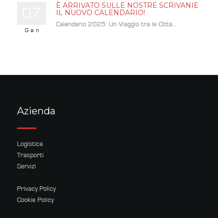
È ARRIVATO SULLE NOSTRE SCRIVANIE
07
IL NUOVO CALENDARIO!
Calendario 2025: Un Viaggio tra le Città...
Gen
Azienda
Logistica
Trasporti
Servizi
Privacy Policy
Cookie Policy