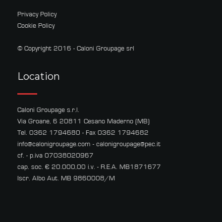
Privacy Policy
Cookie Policy
© Copyright 2016 - Caloni Groupage srl
Location
Caloni Groupage s.r.l.
Via Groane, 6 20811 Cesano Maderno (MB)
Tel. 0362 1794680 - Fax 0362 1794682
info@calonigroupage.com
-
calonigroupage@pec.it
cf. - p.iva 07038020967
cap. soc. € 20.000,00 i.v. - R.E.A. MB1871677
Iscr. Albo Aut. MB 9860008/M