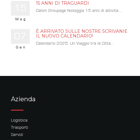
15 ANNI DI TRAGUARDI
15
Caloni Groupage festeggia 15 anni di attività:...
Mag
È ARRIVATO SULLE NOSTRE SCRIVANIE
07
IL NUOVO CALENDARIO!
Calendario 2025: Un Viaggio tra le Città...
Gen
Azienda
Logistica
Trasporti
Servizi