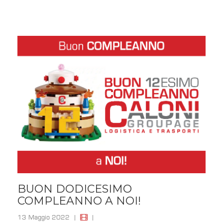
BUON DODICESIMO
COMPLEANNO A NOI!
13 Maggio 2022
|
|