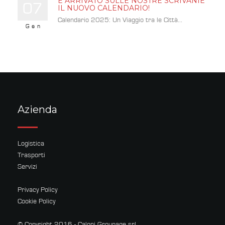
È ARRIVATO SULLE NOSTRE SCRIVANIE
07
IL NUOVO CALENDARIO!
Calendario 2025: Un Viaggio tra le Città...
Gen
Azienda
Logistica
Trasporti
Servizi
Privacy Policy
Cookie Policy
© Copyright 2016 - Caloni Groupage srl