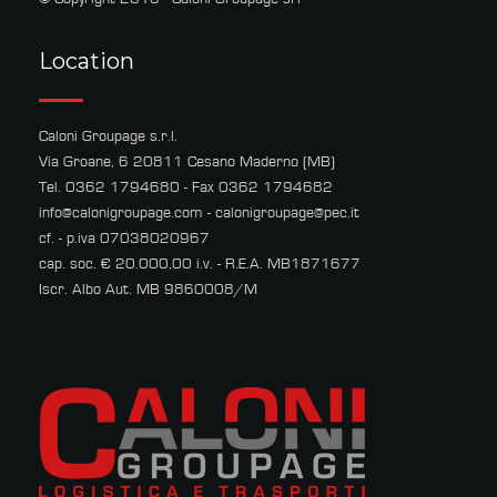
Location
Caloni Groupage s.r.l.
Via Groane, 6 20811 Cesano Maderno (MB)
Tel. 0362 1794680 - Fax 0362 1794682
info@calonigroupage.com
-
calonigroupage@pec.it
cf. - p.iva 07038020967
cap. soc. € 20.000,00 i.v. - R.E.A. MB1871677
Iscr. Albo Aut. MB 9860008/M