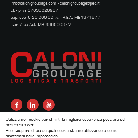
info@calonigroupage.com
-
calonigroupage@pec.it
cf. - p.iva 07038020967
cap. soc. € 20.000,00 i.v. - R.E.A. MB1871677
Iscr. Albo Aut. MB 9860008/M
Utilizziamo i cookie per offrirti la migliore esperienza possibile sul
nostro sito web.
Puoi scoprire di più su quali cookie stiamo utilizzando o come
by
Newton srl
disattivarli nelle
impostazioni
.