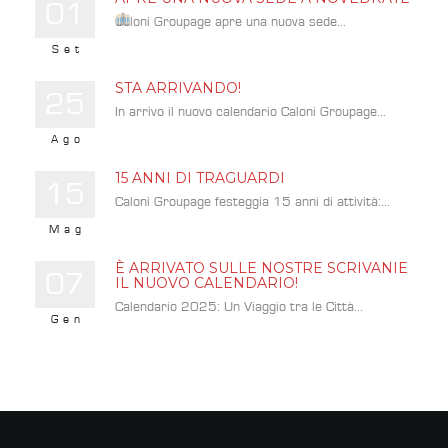
01
Caloni Groupage apre una nuova sede...
Set
STA ARRIVANDO!
25
In arrivo il nuovo calendario Caloni Groupage...
Ago
15 ANNI DI TRAGUARDI
15
Caloni Groupage festeggia 15 anni di attività:...
Mag
È ARRIVATO SULLE NOSTRE SCRIVANIE
07
IL NUOVO CALENDARIO!
Calendario 2025: Un Viaggio tra le Città...
Gen