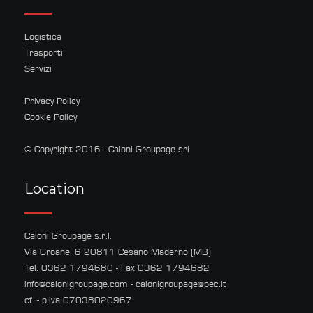
Logistica
Trasporti
Servizi
Privacy Policy
Cookie Policy
© Copyright 2016 - Caloni Groupage srl
Location
Caloni Groupage s.r.l.
Via Groane, 6 20811 Cesano Maderno (MB)
Tel. 0362 1794680 - Fax 0362 1794682
info@calonigroupage.com
-
calonigroupage@pec.it
cf. - p.iva 07038020967