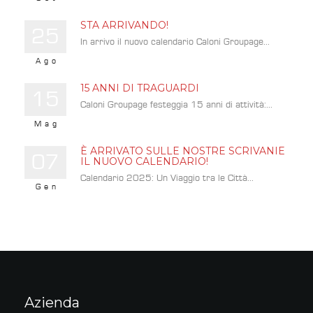
STA ARRIVANDO!
25
In arrivo il nuovo calendario Caloni Groupage...
Ago
15 ANNI DI TRAGUARDI
15
Caloni Groupage festeggia 15 anni di attività:...
Mag
È ARRIVATO SULLE NOSTRE SCRIVANIE
07
IL NUOVO CALENDARIO!
Calendario 2025: Un Viaggio tra le Città...
Gen
Azienda