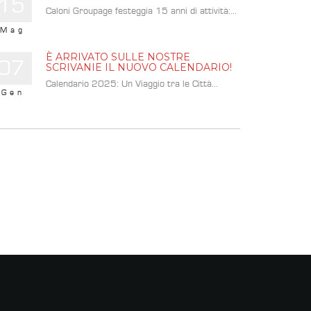
15
Caloni Groupage festeggia 15 anni di attività:...
Mag
È ARRIVATO SULLE NOSTRE
07
SCRIVANIE IL NUOVO CALENDARIO!
Calendario 2025: Un Viaggio tra le Città...
Gen