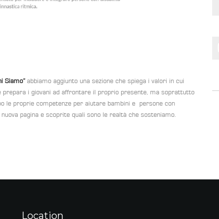
hi Siamo”
abbiamo aggiunto una sezione che spiega i valori in cui
 prepara i giovani ad affrontare il proprio presente, ma soprattutto
mpo le proprie competenze per aiutare bambini e persone con
tra nuova pagina e scoprite quali sono le realtà che sosteniamo.
Location