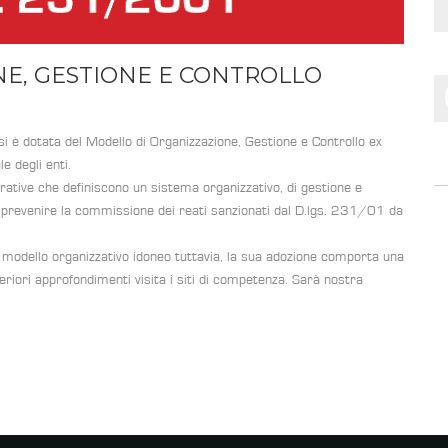
E, GESTIONE E CONTROLLO
si è dotata del Modello di Organizzazione, Gestione e Controllo ex
e degli enti.
rative che definiscono un sistema organizzativo, di gestione e
 o prevenire la commissione dei reati sanzionati dal D.lgs. 231/01 da
n modello organizzativo idoneo tuttavia, la sua adozione comporta una
ulteriori approfondimenti visita i siti di competenza. Sarà nostra