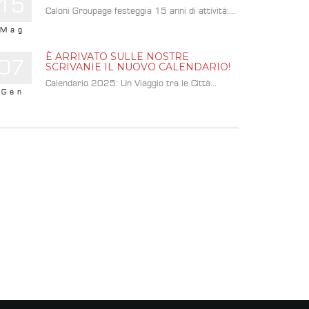
15
Caloni Groupage festeggia 15 anni di attività:...
Mag
È ARRIVATO SULLE NOSTRE
07
SCRIVANIE IL NUOVO CALENDARIO!
Calendario 2025: Un Viaggio tra le Città...
Gen