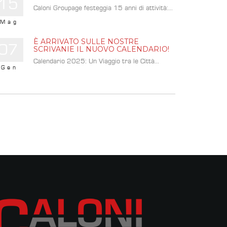
15
Caloni Groupage festeggia 15 anni di attività:...
Mag
È ARRIVATO SULLE NOSTRE
07
SCRIVANIE IL NUOVO CALENDARIO!
Calendario 2025: Un Viaggio tra le Città...
Gen