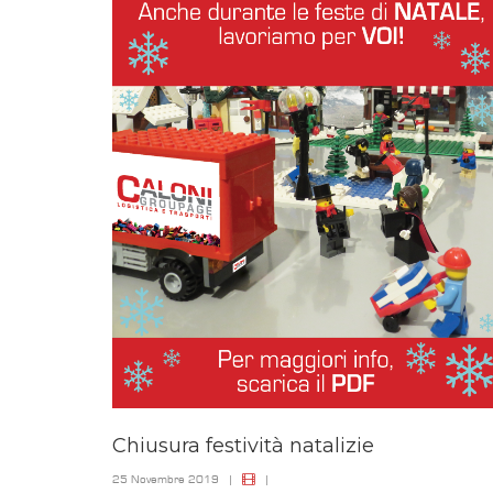
Chiusura festività natalizie
25 Novembre 2019
|
|