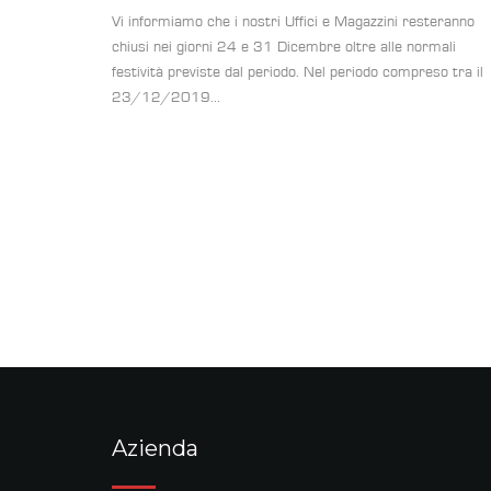
Vi informiamo che i nostri Uffici e Magazzini resteranno
chiusi nei giorni 24 e 31 Dicembre oltre alle normali
festività previste dal periodo. Nel periodo compreso tra il
23/12/2019...
Azienda