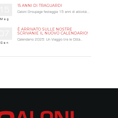
15 ANNI DI TRAGUARDI
15
Caloni Groupage festeggia 15 anni di attività:...
Mag
È ARRIVATO SULLE NOSTRE
07
SCRIVANIE IL NUOVO CALENDARIO!
Calendario 2025: Un Viaggio tra le Città...
Gen