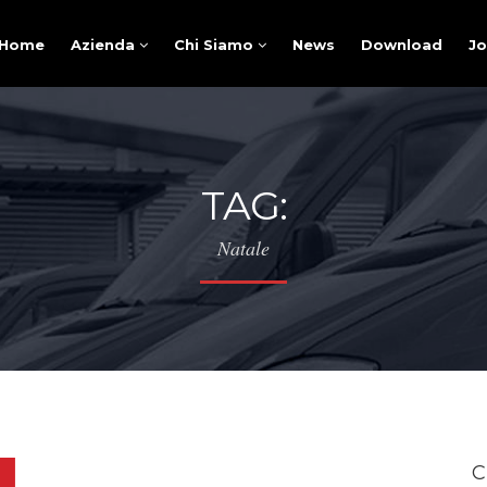
Home
Azienda
Chi Siamo
News
Download
J
TAG:
Natale
C