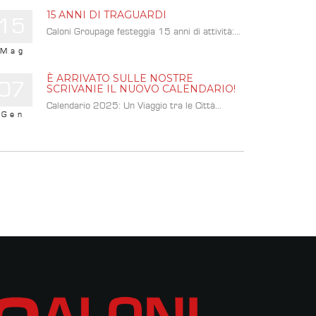
15 ANNI DI TRAGUARDI
15
Caloni Groupage festeggia 15 anni di attività:...
Mag
È ARRIVATO SULLE NOSTRE
07
SCRIVANIE IL NUOVO CALENDARIO!
Calendario 2025: Un Viaggio tra le Città...
Gen