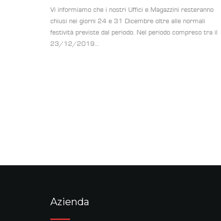
Vi informiamo che i nostri Uffici e Magazzini resteranno
chiusi nei giorni 24 e 31 Dicembre oltre alle normali
festività previste dal periodo. Nel periodo compreso tra il
23/12/2019...
Azienda