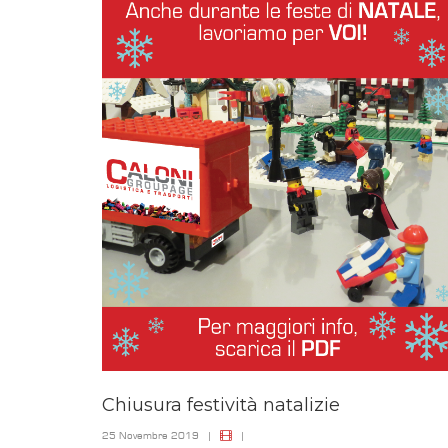
Chiusura festività natalizie
25 Novembre 2019
|
|