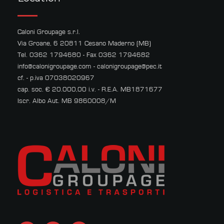
Caloni Groupage s.r.l.
Via Groane, 6 20811 Cesano Maderno (MB)
Tel. 0362 1794680 - Fax 0362 1794682
info@calonigroupage.com
-
calonigroupage@pec.it
cf. - p.iva 07038020967
cap. soc. € 20.000,00 i.v. - R.E.A. MB1871677
Iscr. Albo Aut. MB 9860008/M