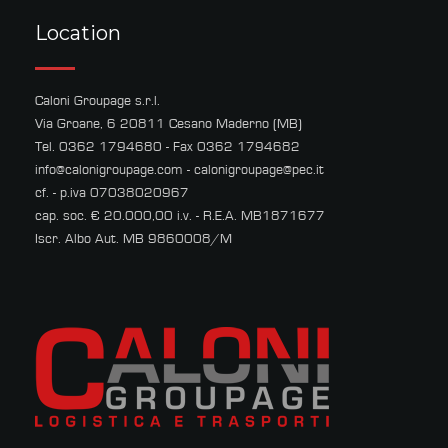
Location
Caloni Groupage s.r.l.
Via Groane, 6 20811 Cesano Maderno (MB)
Tel. 0362 1794680 - Fax 0362 1794682
info@calonigroupage.com
-
calonigroupage@pec.it
cf. - p.iva 07038020967
cap. soc. € 20.000,00 i.v. - R.E.A. MB1871677
Iscr. Albo Aut. MB 9860008/M